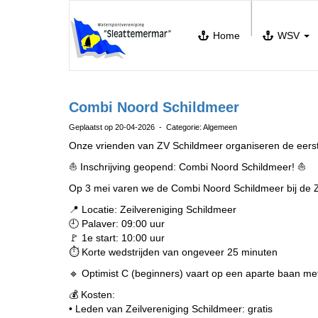
Home
WSV
Combi Noord Schildmeer
Geplaatst op 20-04-2026 - Categorie: Algemeen
Onze vrienden van ZV Schildmeer organiseren de eerst
⛵️ Inschrijving geopend: Combi Noord Schildmeer! ⛵️
Op 3 mei varen we de Combi Noord Schildmeer bij de Ze
📍 Locatie: Zeilvereniging Schildmeer
🕘 Palaver: 09:00 uur
🚩 1e start: 10:00 uur
⏱️ Korte wedstrijden van ongeveer 25 minuten
🔹 Optimist C (beginners) vaart op een aparte baan met
💰 Kosten:
•⁠ ⁠Leden van Zeilvereniging Schildmeer: gratis