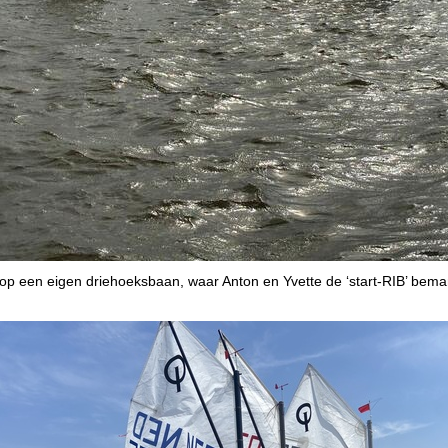
se op een eigen driehoeksbaan, waar Anton en Yvette de ‘start-RIB’ be